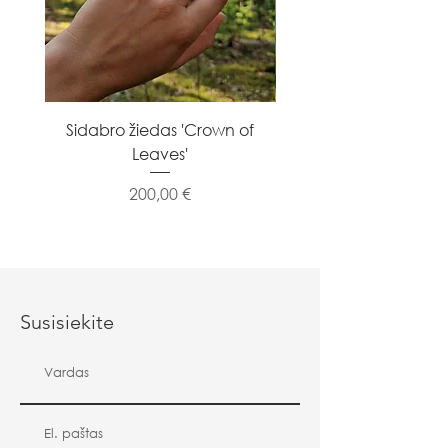
Sidabro žiedas 'Crown of
Sidabro žiedas 'Flowe
Leaves'
Kaina
200,00 €
Susisiekite