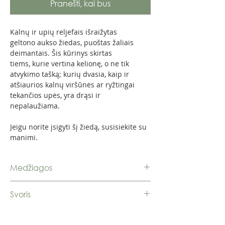
Pranešti, kai bus
Kalnų ir upių reljefais išraižytas
geltono aukso žiedas, puoštas žaliais
deimantais. Šis kūrinys skirtas
tiems, kurie vertina kelionę, o ne tik
atvykimo tašką; kurių dvasia, kaip ir
atšiaurios kalnų viršūnės ar ryžtingai
tekančios upės, yra drąsi ir
nepalaužiama.
Jeigu norite įsigyti šį žiedą, susisiekite su
manimi.
Medžiagos
Auksas 585
Svoris
Deimantai: 3 vnt., 0,045 ct., forma:
57 br., spalva: žalia (R)
6,94 g.