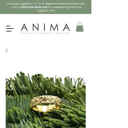
Atostogos rugpjūčio 1–17 d. 🌸 Pagaminti darbai išsiunčiami per
1–3 d. d.
Išankstiniai užsakymai
bus pradedami gaminti nuo
rugpjūčio 18 d.