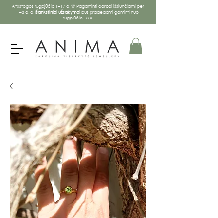
Atostogos rugpjūčio 1–17 d. 🌸 Pagaminti darbai išsiunčiami per
1–3 d. d.
Išankstiniai užsakymai
bus pradedami gaminti nuo
rugpjūčio 18 d.