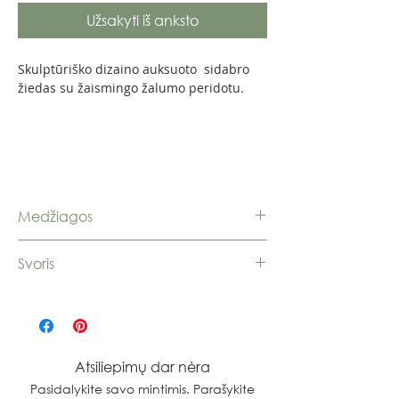
Užsakyti iš anksto
Skulptūriško dizaino auksuoto sidabro
žiedas su žaismingo žalumo peridotu.
Medžiagos
Sidabras 925, peridotas
Svoris
3,99 g.
Atsiliepimų dar nėra
Pasidalykite savo mintimis. Parašykite