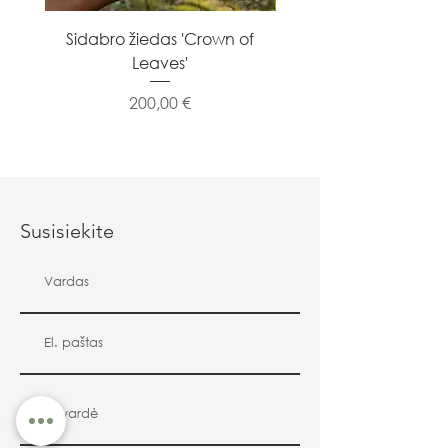
Sidabro žiedas 'Crown of
Sidabro žiedas 'Flowe
Leaves'
Kaina
200,00 €
Susisiekite