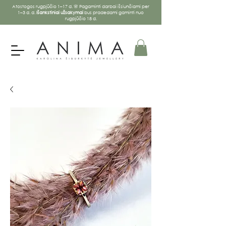
Atostogos rugpjūčio 1–17 d. 🌸 Pagaminti darbai išsiunčiami per
1–3 d. d.
Išankstiniai užsakymai
bus pradedami gaminti nuo
rugpjūčio 18 d.