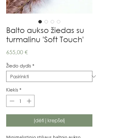
Balto aukso žiedas su
turmalinu 'Soft Touch'
Price
655,00 €
Žiedo dydis
*
Kiekis
*
Įdėti į krepšelį
Minimalistinio stiliaus baltojo aukso