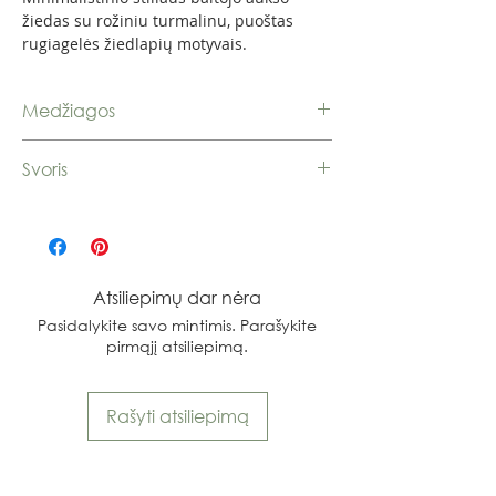
žiedas su rožiniu turmalinu, puoštas
rugiagelės žiedlapių motyvais.
Medžiagos
Auksas 585, turmalinas
Svoris
1,65 g.
Atsiliepimų dar nėra
Pasidalykite savo mintimis. Parašykite
pirmąjį atsiliepimą.
Rašyti atsiliepimą