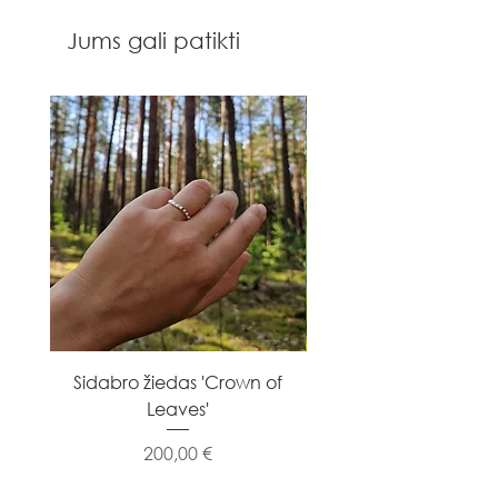
Jums gali patikti
Sidabro žiedas 'Crown of
Sidabro žiedas 'Flowe
Leaves'
Kaina
200,00 €