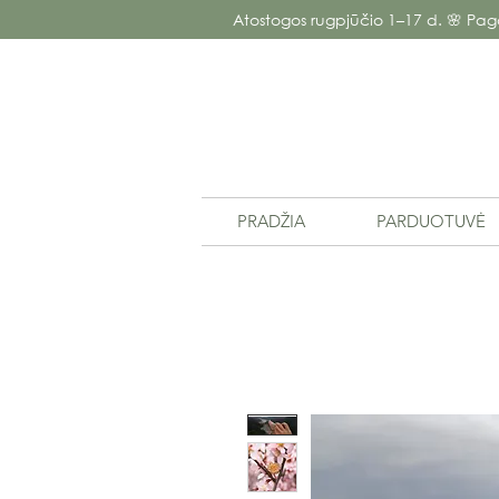
Atostogos rugpjūčio 1–17 d. 🌸 Pag
PRADŽIA
PARDUOTUVĖ