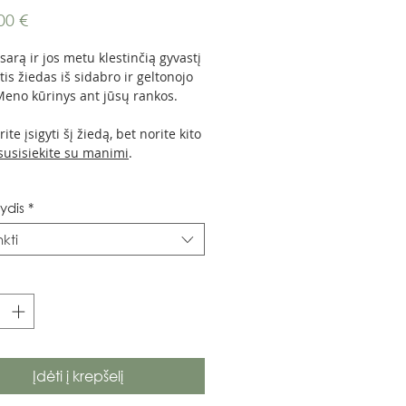
Price
00 €
sarą ir jos metu klestinčią gyvastį
tis žiedas iš sidabro ir geltonojo
Meno kūrinys ant jūsų rankos.
ite įsigyti šį žiedą, bet norite kito
susisiekite su manimi
.
ydis
*
nkti
Įdėti į krepšelį