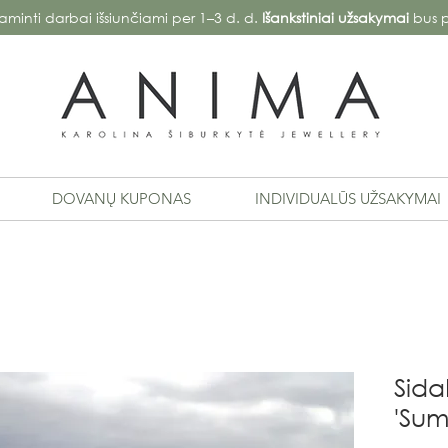
aminti darbai išsiunčiami per 1–3 d. d.
Išankstiniai užsakymai
bus p
DOVANŲ KUPONAS
INDIVIDUALŪS UŽSAKYMAI
Sida
'Sum