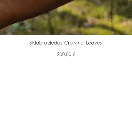
Greita peržiūra
Sidabro žiedas 'Crown of Leaves'
Kaina
200,00 €