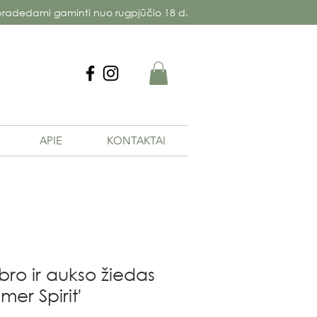
radedami gaminti nuo rugpjūčio 18 d.
APIE
KONTAKTAI
bro ir aukso žiedas
mer Spirit'