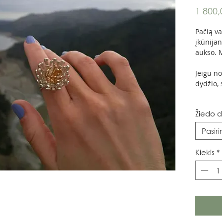
1 800,
Pačią va
įkūnijan
aukso. 
Jeigu nor
dydžio,
Žiedo d
Pasiri
Kiekis
*