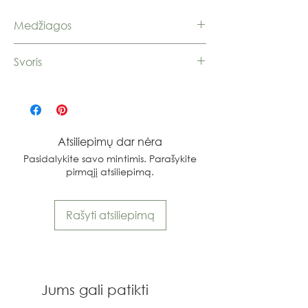
Medžiagos
Sidabras 925
Svoris
2,09 g.
Atsiliepimų dar nėra
Pasidalykite savo mintimis. Parašykite
pirmąjį atsiliepimą.
Rašyti atsiliepimą
Jums gali patikti