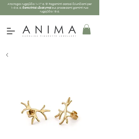
Atostogos rugpjūčio 1–17 d. 🌸 Pagaminti darbai išsiunčiami per
1–3 d. d.
Išankstiniai užsakymai
bus pradedami gaminti nuo
rugpjūčio 18 d.