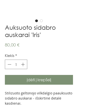
Auksuoto sidabro
auskarai 'Iris'
Price
80,00 €
Kiekis
*
Įdėti į krepšelį
Stilizuoto geltonojo vilkdalgio paauksuoto
sidabro auskarai - išskirtinė detalė
kasdienai.