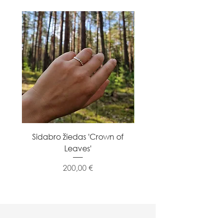
Sidabro žiedas 'Crown of
Sidabro žiedas 'Flowe
Leaves'
Kaina
200,00 €