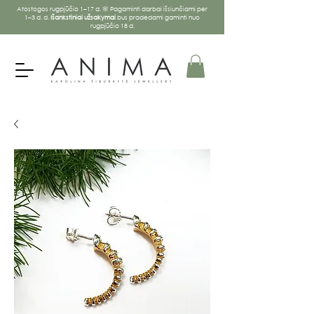
Atostogos rugpjūčio 1–17 d. 🌸 Pagaminti darbai išsiunčiami per
1–3 d. d.
Išankstiniai užsakymai
bus pradedami gaminti nuo
rugpjūčio 18 d.