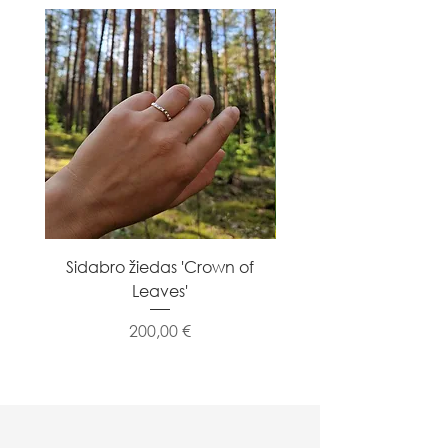
Sidabro žiedas 'Crown of
Sidabro žiedas 'Flowe
Leaves'
Kaina
200,00 €