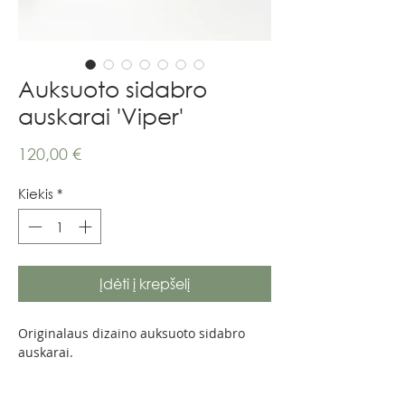
Auksuoto sidabro
auskarai 'Viper'
Price
120,00 €
Kiekis
*
Įdėti į krepšelį
Originalaus dizaino auksuoto sidabro
auskarai.