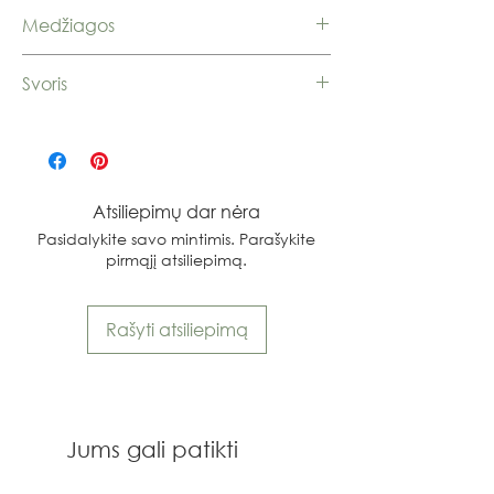
Medžiagos
Sidabras 925, auksavimas
Svoris
6,16 g.
Atsiliepimų dar nėra
Pasidalykite savo mintimis. Parašykite
pirmąjį atsiliepimą.
Rašyti atsiliepimą
Jums gali patikti