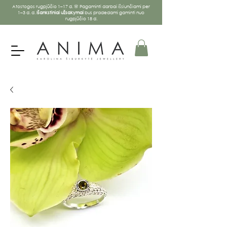
Atostogos rugpjūčio 1–17 d. 🌸 Pagaminti darbai išsiunčiami per
1–3 d. d.
Išankstiniai užsakymai
bus pradedami gaminti nuo
rugpjūčio 18 d.