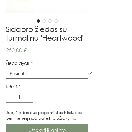
Sidabro žiedas su
turmalinu 'Heartwood'
Price
250,00 €
Žiedo dydis
*
Kiekis
*
Jūsų žiedas bus pagamintas ir išsiųstas
per mėnesį nuo pateikto užsakymo.
Užsakyti iš anksto