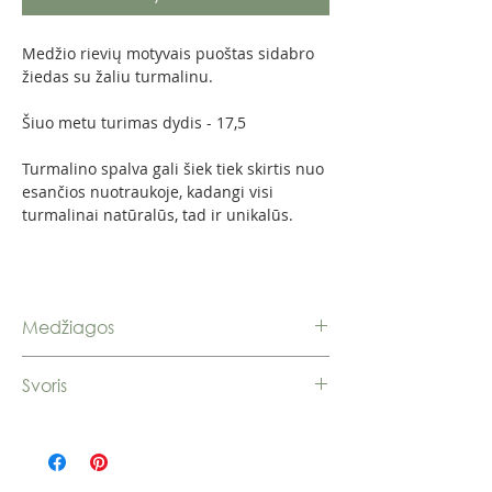
Medžio rievių motyvais puoštas sidabro
žiedas su žaliu turmalinu.
Šiuo metu turimas dydis - 17,5
Turmalino spalva gali šiek tiek skirtis nuo
esančios nuotraukoje, kadangi visi
turmalinai natūralūs, tad ir unikalūs.
Medžiagos
Sidabras 925, turmalinas
Svoris
4,82 g.