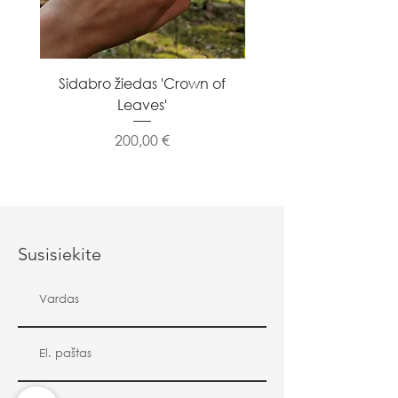
Sidabro žiedas 'Crown of
Sidabro žiedas 'Flowe
Leaves'
Kaina
200,00 €
Susisiekite