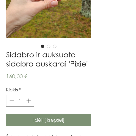
Sidabro ir auksuoto
sidabro auskarai 'Pixie'
Price
160,00 €
Kiekis
*
Įdėti į krepšelį