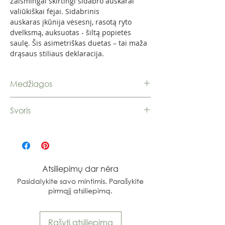
Žaismingai skirtingi sidabro auskarai
valiūkiškai fėjai. Sidabrinis
auskaras įkūnija vėsesnį, rasotą ryto
dvelksmą, auksuotas - šiltą popietės
saulę. Šis asimetriškas duetas – tai maža
drąsaus stiliaus deklaracija.
Medžiagos
Sidabras 925
Svoris
2,82 g.
Atsiliepimų dar nėra
Pasidalykite savo mintimis. Parašykite
pirmąjį atsiliepimą.
Rašyti atsiliepimą