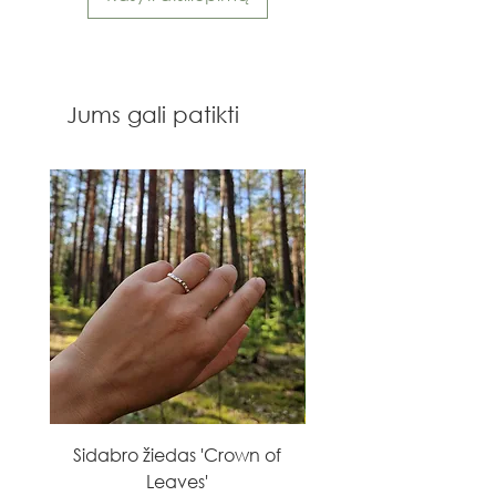
Jums gali patikti
Sidabro žiedas 'Crown of
Sidabro žiedas 'Flowe
Leaves'