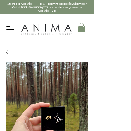
Atostogos rugpjūčio 1–17 d. 🌸 Pagaminti darbai išsiunčiami per
1–3 d. d.
Išankstiniai užsakymai
bus pradedami gaminti nuo
rugpjūčio 18 d.