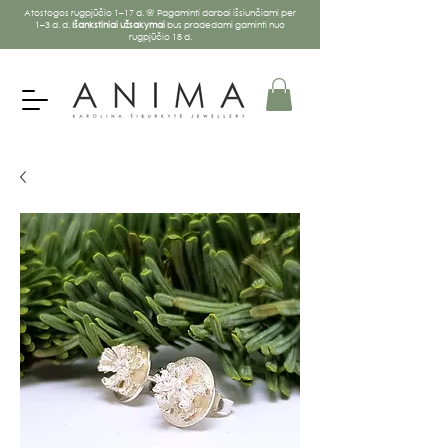
Atostogos rugpjūčio 1–17 d. 🌸 Pagaminti darbai išsiunčiami per
1–3 d. d.
Išankstiniai užsakymai
bus pradedami gaminti nuo
rugpjūčio 18 d.