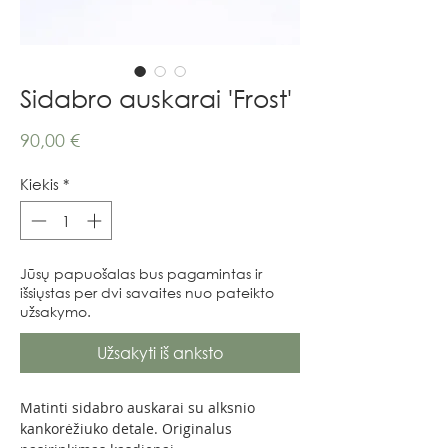
Sidabro auskarai 'Frost'
Price
90,00 €
Kiekis
*
Jūsų papuošalas bus pagamintas ir
išsiųstas per dvi savaites nuo pateikto
užsakymo.
Užsakyti iš anksto
Matinti sidabro auskarai su alksnio
kankorėžiuko detale. Originalus