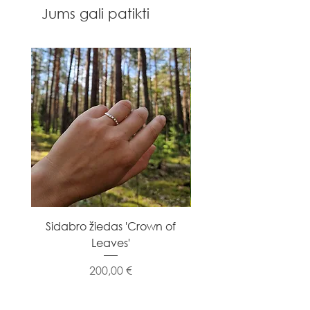
Jums gali patikti
Sidabro žiedas 'Crown of
Sidabro žiedas 'Flowe
Leaves'
Kaina
200,00 €