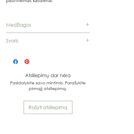
pasirinkimas kasdienai.
Medžiagos
Sidabras 925
Svoris
2,69 g.
Atsiliepimų dar nėra
Pasidalykite savo mintimis. Parašykite
pirmąjį atsiliepimą.
Rašyti atsiliepimą