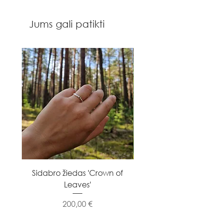
Jums gali patikti
Sidabro žiedas 'Crown of
Sidabro žiedas 'Flowe
Leaves'
Kaina
200,00 €