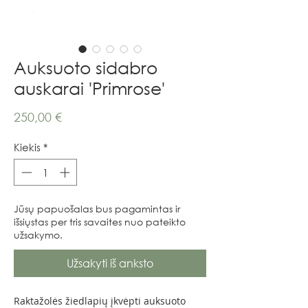
Auksuoto sidabro
auskarai 'Primrose'
Price
250,00 €
Kiekis
*
Jūsų papuošalas bus pagamintas ir
išsiųstas per tris savaites nuo pateikto
užsakymo.
Užsakyti iš anksto
Raktažolės žiedlapių įkvėpti auksuoto