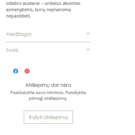
sidabro auskarai – unikalus akcentas
asmenybėms, kurių neįmanoma
nepastebėti.
Medžiagos
Sidabras 925
Svoris
7,65 g.
Atsiliepimų dar nėra
Pasidalykite savo mintimis. Parašykite
pirmąjį atsiliepimą.
Rašyti atsiliepimą