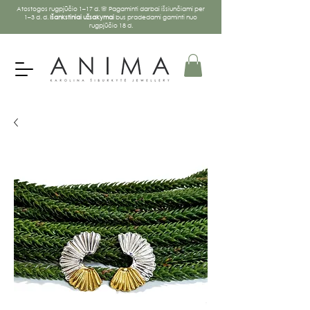
Atostogos rugpjūčio 1–17 d. 🌸 Pagaminti darbai išsiunčiami per
1–3 d. d.
Išankstiniai užsakymai
bus pradedami gaminti nuo
rugpjūčio 18 d.