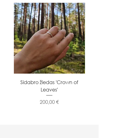
Sidabro žiedas 'Crown of
Sidabro žiedas 'Flowe
Leaves'
Kaina
200,00 €