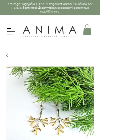
Atostogos rugpjūčio 1–17 d. 🌸 Pagaminti darbai išsiunčiami per
1–3 d. d.
Išankstiniai užsakymai
bus pradedami gaminti nuo
rugpjūčio 18 d.