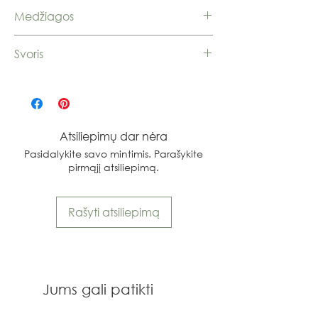
Medžiagos
Sidabras 925
Svoris
5,42 g.
Atsiliepimų dar nėra
Pasidalykite savo mintimis. Parašykite
pirmąjį atsiliepimą.
Rašyti atsiliepimą
Jums gali patikti