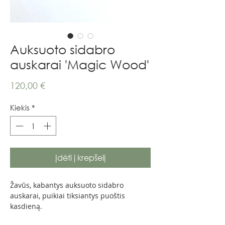
Auksuoto sidabro
auskarai 'Magic Wood'
Price
120,00 €
Kiekis
*
Įdėti į krepšelį
Žavūs, kabantys auksuoto sidabro
auskarai, puikiai tiksiantys puoštis
kasdieną.