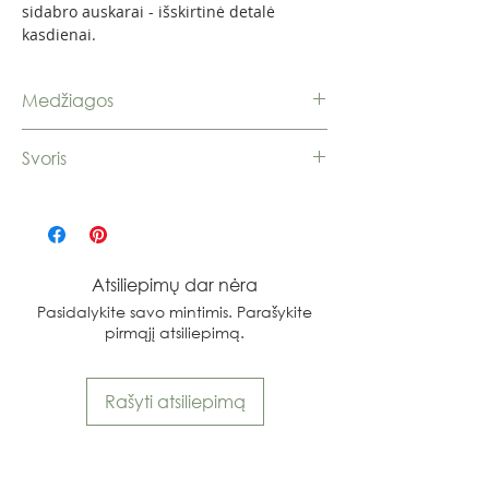
sidabro auskarai - išskirtinė detalė
kasdienai.
Medžiagos
Sidabras 925
Svoris
1,62 g.
Atsiliepimų dar nėra
Pasidalykite savo mintimis. Parašykite
pirmąjį atsiliepimą.
Rašyti atsiliepimą