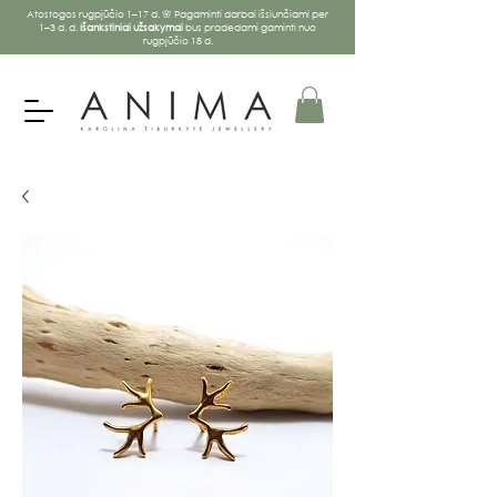
Atostogos rugpjūčio 1–17 d. 🌸 Pagaminti darbai išsiunčiami per
1–3 d. d.
Išankstiniai užsakymai
bus pradedami gaminti nuo
rugpjūčio 18 d.