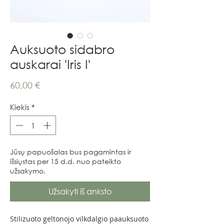
Auksuoto sidabro
auskarai 'Iris I'
Price
60,00 €
Kiekis
*
Jūsų papuošalas bus pagamintas ir
išsiųstas per 15 d.d. nuo pateikto
užsakymo.
Užsakyti iš anksto
Stilizuoto geltonojo vilkdalgio paauksuoto