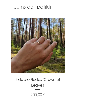
Jums gali patikti
Sidabro žiedas 'Crown of
Sidabro žiedas 'Flowe
Leaves'
Kaina
200,00 €